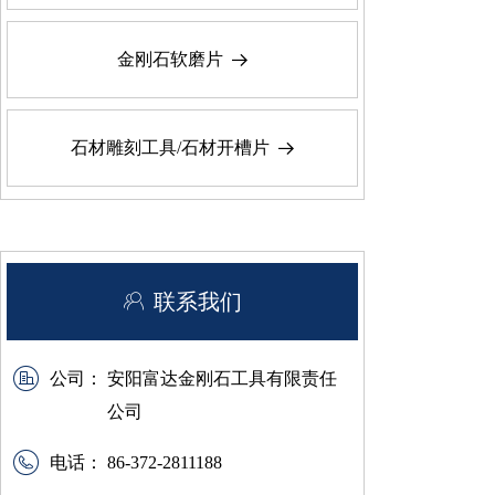
金刚石软磨片
뀠
石材雕刻工具/石材开槽片
뀠
ꁘ
联系我们
公司：
安阳富达金刚石工具有限责任
公司
电话：
86-372-2811188