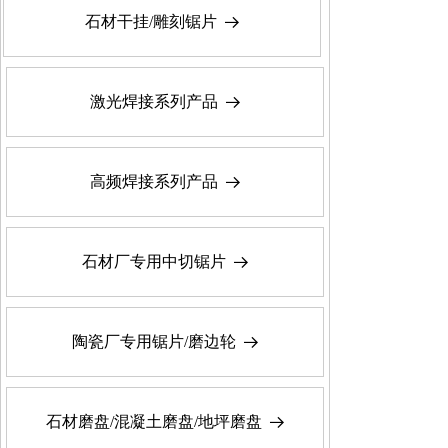
石材干挂/雕刻锯片
뀠
激光焊接系列产品
뀠
高频焊接系列产品
뀠
石材厂专用中切锯片
뀠
陶瓷厂专用锯片/磨边轮
뀠
石材磨盘/混凝土磨盘/地坪磨盘
뀠