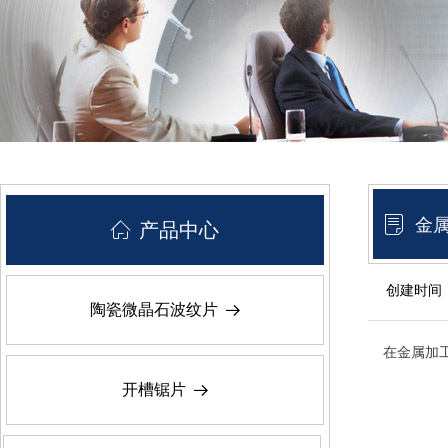
ꂓ
金
ꀇ
产品中心
创建时间
陶瓷微晶石波纹片
뀠
在金属加
开槽锯片
뀠