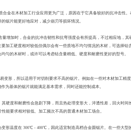
硬质合金在木材加工行业应用更为广泛，原因在于它具备较好的抗冲击性。
好的锯片能更好地应对，减少崩刃等损坏情况。
。当钴含量增加时，合金的抗冲击韧性和抗弯强度会有所提高，不过相应地，其
主要加工硬度相对较低但偶尔会有一些质地不均匀情况的木材，可选择钴
为均匀的木材时，或许可以考虑钴含量稍低、硬度和耐磨性更好的型号。
，容易变形，所以适用于对切削要求不高的锯片。例如在一些对木材加工精
簧钢作为基体的锯片就能满足基本需求，同时还能控制成本。
0℃时，其硬度和耐磨性会急剧下降，而且热处理变形大，淬透性差，回火时间
对锯片性能要求相对较低、加工频次不高的普通木材加工场合。
温度在 300℃ - 400℃，因此适宜制造高档合金圆锯片。在一些大型