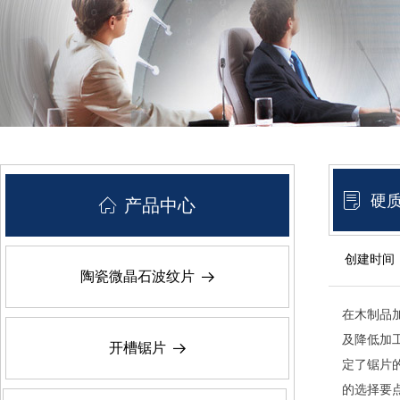
ꂓ
硬
ꀇ
产品中心
创建时间
陶瓷微晶石波纹片
뀠
在木制品
及降低加
开槽锯片
뀠
定了锯片
的选择要