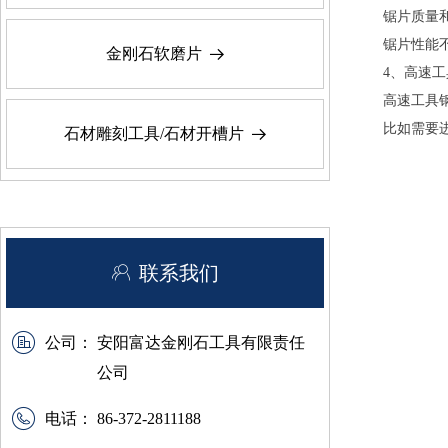
锯片质量
锯片性能
金刚石软磨片
뀠
4、高速
高速工具
比如需要
石材雕刻工具/石材开槽片
뀠
ꁘ
联系我们
公司：
安阳富达金刚石工具有限责任
公司
电话：
86-372-2811188