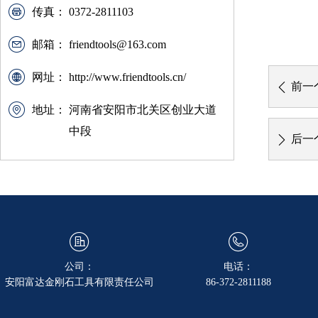
传真：
0372-2811103
邮箱：
friendtools@163.com
网址：
http://www.friendtools.cn/
前一
ꄴ
地址：
河南省安阳市北关区创业大道
中段
后一
ꄲ
公司：
电话：
安阳富达金刚石工具有限责任公司
86-372-2811188