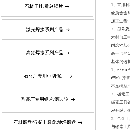
1、常用
石材干挂/雕刻锯片
뀠
硬质合金
加工过程
激光焊接系列产品
2、型号
뀠
木材加工中
耐磨性却
高频焊接系列产品
뀠
高一点的
基体的选
1、65Mn
石材厂专用中切锯片
뀠
65Mn
不是特别
2、碳素
陶瓷厂专用锯片/磨边轮
뀠
碳素工具钢
易开裂。像
3、合金
石材磨盘/混凝土磨盘/地坪磨盘
뀠
与碳素工具