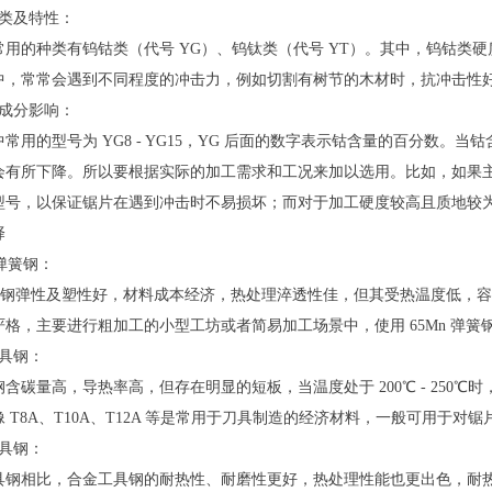
种类及特性：
常用的种类有钨钴类（代号 YG）、钨钛类（代号 YT）。其中，钨钴类
中，常常会遇到不同程度的冲击力，例如切割有树节的木材时，抗冲击性
及成分影响：
常用的型号为 YG8 - YG15，YG 后面的数字表示钴含量的百分数
会有所下降。所以要根据实际的加工需求和工况来加以选用。比如，如果
型号，以保证锯片在遇到冲击时不易损坏；而对于加工硬度较高且质地较
择
 弹簧钢：
 弹簧钢弹性及塑性好，材料成本经济，热处理淬透性佳，但其受热温度低
严格，主要进行粗加工的小型工坊或者简易加工场景中，使用 65Mn 弹
工具钢：
含碳量高，导热率高，但存在明显的短板，当温度处于 200℃ - 25
 T8A、T10A、T12A 等是常用于刀具制造的经济材料，一般可用于
工具钢：
钢相比，合金工具钢的耐热性、耐磨性更好，热处理性能也更出色，耐热变形